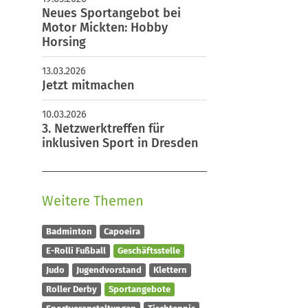
Neues Sportangebot bei
351 84714 0
Motor Mickten: Hobby
sv@motor-mickten.de
Horsing
13.03.2026
Jetzt mitmachen
10.03.2026
3. Netzwerktreffen für
inklusiven Sport in Dresden
Weitere Themen
Badminton
Capoeira
E-Rolli Fußball
Geschäftsstelle
Judo
Jugendvorstand
Klettern
Roller Derby
Sportangebote