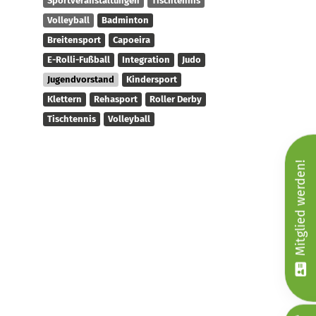
Sportveranstaltungen
Tischtennis
Volleyball
Badminton
Breitensport
Capoeira
E-Rolli-Fußball
Integration
Judo
Jugendvorstand
Kindersport
Klettern
Rehasport
Roller Derby
Tischtennis
Volleyball
Mitglied werden!