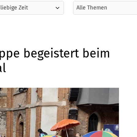
uppe begeistert beim
al
Mitglieder-Service
Ge
Alles zur Mitgliedschaft
SV 
Downloads
Pes
Fragen & Antworten
011