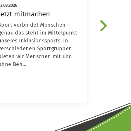
13.03.2026
10.03.2026
Jetzt mitmachen
3. Netzw
inklusiv
Sport verbindet Menschen –
Dresden
genau das steht im Mittelpunkt
unseres Inklusionssports. In
Am 10. Mär
verschiedenen Sportgruppen
Netzwerktr
bieten wir Menschen mit und
Sport in Dr
ohne Beh…
Vertreteri
aus Sportv
Organisat