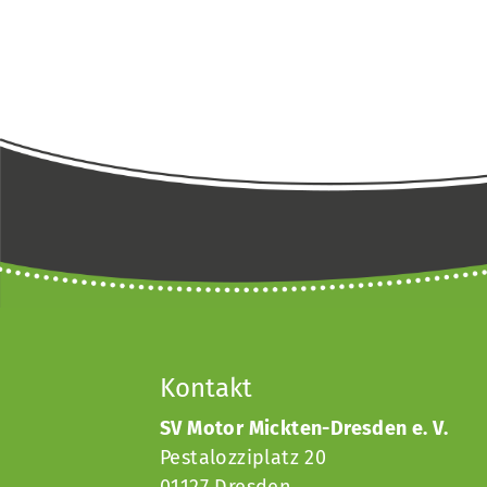
Kontakt
SV Motor Mickten-Dresden e. V.
Pestalozziplatz 20
01127 Dresden