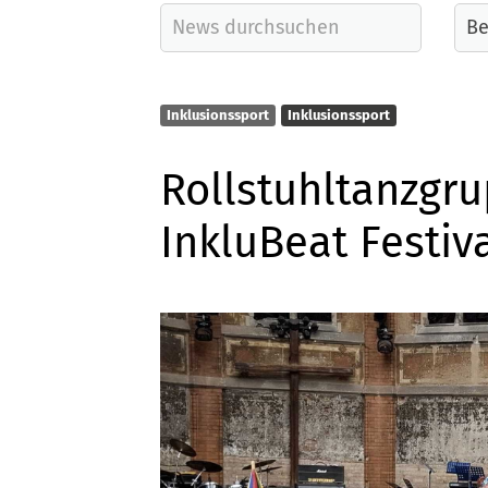
Inklusionssport
Inklusionssport
Rollstuhltanzgr
InkluBeat Festiv
Quicklinks
Sportangebote finden
Unser Sportangebot
Sportsuche
Sportcenter