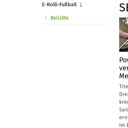
S
E-Rolli-Fußball
Berichte
Quicklinks
Sportangebote finden
Unser Sportangebot
Po
Sportsuche
ve
Sportcenter
Me
Tit
Dre
krö
Sai
ern
im 