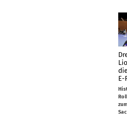
Dr
Li
di
E-
His
Rol
zum
Sac