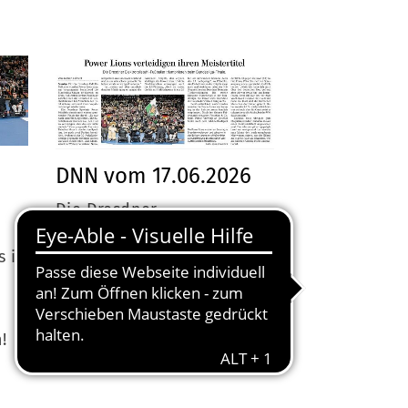
schäftsstelle
DNN vom 17.06.2026
Motor Mickten
-
talozziplatz 20
Die Dresdner
27 Dresden
Elektrorollstuhl-Fußballer
s in
triumphieren beim
351 84714 0
Bundesliga-Finale.
sv@motor-mickten.de
!