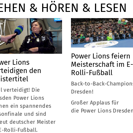
EHEN & HÖREN & LESEN
Mitglieder-Service
Ge
Power Lions feiern
Alles zur Mitgliedschaft
SV 
wer Lions
Meisterschaft im E
Downloads
Pes
rteidigen den
Rolli-Fußball
Fragen & Antworten
011
istertitel
Mitglieder-Bereich
Back-to-Back-Champion
0
el verteidigt! Die
Dresden!
sden Power Lions
Großer Applaus für
nen ein spannendes
die Power Lions Dresden
sonfinale und sind
eut deutscher Meister
E-Rolli-Fußball.