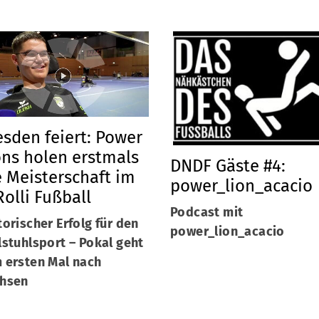
esden feiert: Power
ons holen erstmals
DNDF Gäste #4:
e Meisterschaft im
power_lion_acacio
Rolli Fußball
Podcast mit
torischer Erfolg für den
power_lion_acacio
lstuhlsport – Pokal geht
 ersten Mal nach
hsen