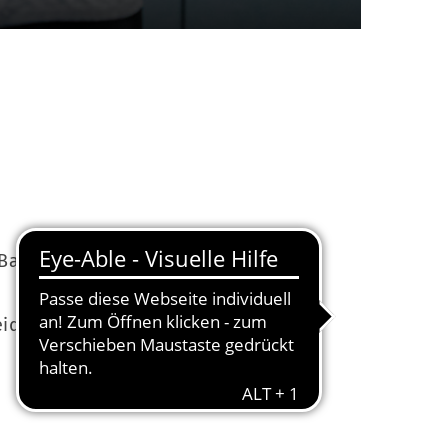
Badminton, Volleyball, Basketball,
de Hallenfelder gleichzeitig für