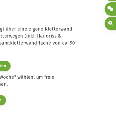
gt über eine eigene Kletterwand
etterwegen (inkl. Handriss &
samtkletterwandfläche von ca. 90
ten
"Woche" wählen, um freie
hen.
r