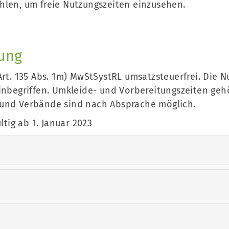
Mitglieder-Service
Ge
hlen, um freie Nutzungszeiten einzusehen.
Alles zur Mitgliedschaft
SV 
Downloads
Pes
Fragen & Antworten
011
tung
Mitglieder-Bereich
0
Art. 135 Abs. 1m) MwStSystRL umsatzsteuerfrei. Die 
inbegriffen. Umkleide- und Vorbereitungszeiten gehö
 und Verbände sind nach Absprache möglich.
ltig ab 1. Januar 2023