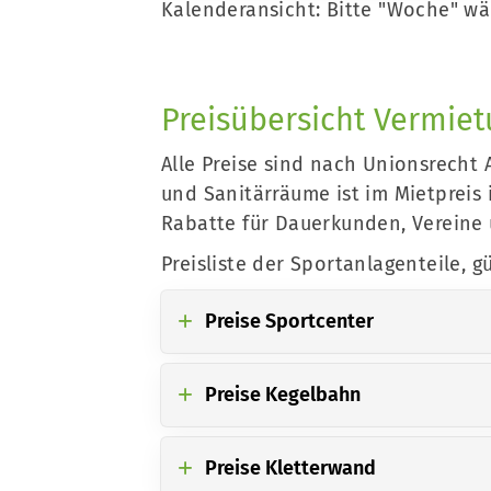
Sportangebote finden
Kalenderansicht: Bitte "Woche" wä
Unser Sportangebot
Sportsuche
Sportcenter
Preisübersicht Vermie
Alle Preise sind nach Unionsrecht 
und Sanitärräume ist im Mietpreis 
Rabatte für Dauerkunden, Vereine
Preisliste der Sportanlagenteile, gü
Preise Sportcenter
Preise Kegelbahn
Preise Kletterwand