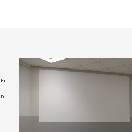
 Er
n.