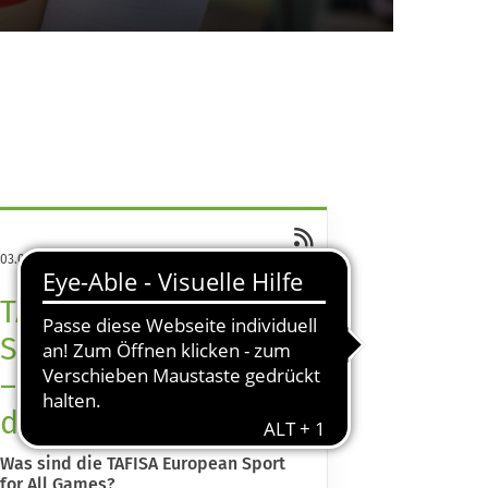
03.08.2026
·
17:36
TAFISA European
Sport for All Games
– Was steckt
dahinter?
Was sind die TAFISA European Sport
for All Games?