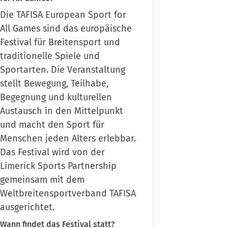
Die TAFISA European Sport for
schäftsstelle
All Games sind das europäische
Motor Mickten
Festival für Breitensport und
talozziplatz 20
traditionelle Spiele und
27 Dresden
Sportarten. Die Veranstaltung
stellt Bewegung, Teilhabe,
351 84714 0
Begegnung und kulturellen
sv@motor-mickten.de
Austausch in den Mittelpunkt
und macht den Sport für
Menschen jeden Alters erlebbar.
Das Festival wird von der
Limerick Sports Partnership
gemeinsam mit dem
Weltbreitensportverband TAFISA
ausgerichtet.
Wann findet das Festival statt?