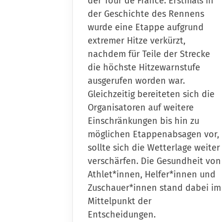
der Tour de France. Erstmals in
der Geschichte des Rennens
Sportangebote finden
wurde eine Etappe aufgrund
Unser Sportangebot
extremer Hitze verkürzt,
Sportsuche
nachdem für Teile der Strecke
Sportcenter
die höchste Hitzewarnstufe
ausgerufen worden war.
Gleichzeitig bereiteten sich die
Organisatoren auf weitere
Einschränkungen bis hin zu
möglichen Etappenabsagen vor,
sollte sich die Wetterlage weiter
verschärfen. Die Gesundheit von
Athlet*innen, Helfer*innen und
Zuschauer*innen stand dabei im
Mittelpunkt der
Entscheidungen.