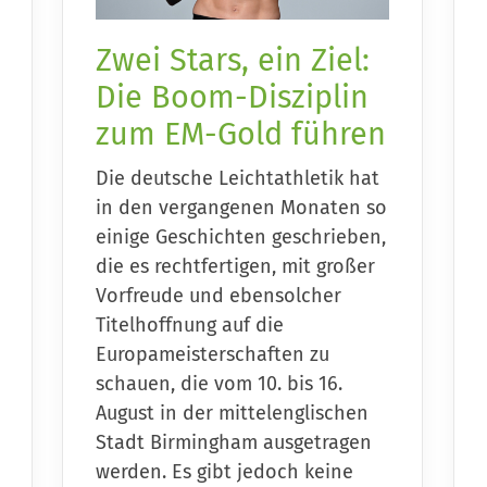
Mitglieder-Service
Ge
Zwei Stars, ein Ziel:
Alles zur Mitgliedschaft
SV 
Die Boom-Disziplin
Downloads
Pes
zum EM-Gold führen
Fragen & Antworten
011
Mitglieder-Bereich
Die deutsche Leichtathletik hat
0
in den vergangenen Monaten so
einige Geschichten geschrieben,
die es rechtfertigen, mit großer
Vorfreude und ebensolcher
Titelhoffnung auf die
Europameisterschaften zu
schauen, die vom 10. bis 16.
August in der mittelenglischen
Stadt Birmingham ausgetragen
werden. Es gibt jedoch keine