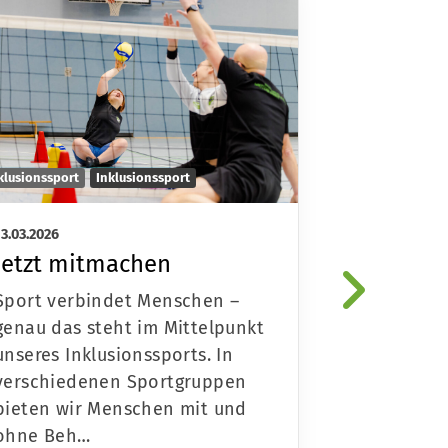
klusionssport
Inklusionssport
Inklusionssport
13.03.2026
10.03.2026
Jetzt mitmachen
3. Netzw
inklusiv
Sport verbindet Menschen –
Dresden
genau das steht im Mittelpunkt
unseres Inklusionssports. In
Am 10. Mär
verschiedenen Sportgruppen
Netzwerktr
bieten wir Menschen mit und
Sport in Dr
ohne Beh…
Vertreteri