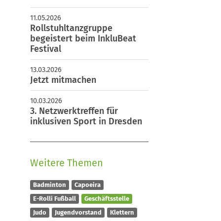
27 Dresden
11.05.2026
351 84714 0
Rollstuhltanzgruppe
sv@motor-mickten.de
begeistert beim InkluBeat
Festival
13.03.2026
Jetzt mitmachen
10.03.2026
3. Netzwerktreffen für
inklusiven Sport in Dresden
Weitere Themen
Badminton
Capoeira
E-Rolli Fußball
Geschäftsstelle
Judo
Jugendvorstand
Klettern