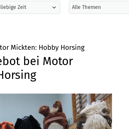
tor Mickten: Hobby Horsing
bot bei Motor
Horsing
Mitglieder-Service
Ge
Alles zur Mitgliedschaft
SV 
Downloads
Pes