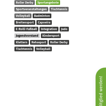
Roller Derby
Sportangebote
Sportveranstaltungen
Tischtennis
Volleyball
Badminton
Breitensport
Capoeira
E-Rolli-Fußball
Integration
Judo
Jugendvorstand
Kindersport
Klettern
Rehasport
Roller Derby
Tischtennis
Volleyball
Mitglied werden!