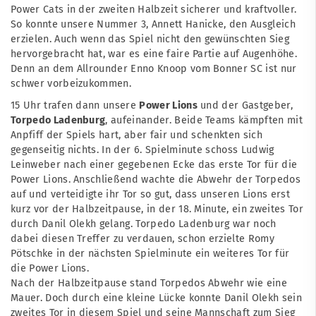
Power Cats in der zweiten Halbzeit sicherer und kraftvoller.
So konnte unsere Nummer 3, Annett Hanicke, den Ausgleich
erzielen. Auch wenn das Spiel nicht den gewünschten Sieg
hervorgebracht hat, war es eine faire Partie auf Augenhöhe.
Denn an dem Allrounder Enno Knoop vom Bonner SC ist nur
schwer vorbeizukommen.
15 Uhr trafen dann unsere
Power Lions
und der Gastgeber,
Torpedo Ladenburg
, aufeinander. Beide Teams kämpften mit
Anpfiff der Spiels hart, aber fair und schenkten sich
gegenseitig nichts. In der 6. Spielminute schoss Ludwig
Leinweber nach einer gegebenen Ecke das erste Tor für die
Power Lions. Anschließend wachte die Abwehr der Torpedos
auf und verteidigte ihr Tor so gut, dass unseren Lions erst
kurz vor der Halbzeitpause, in der 18. Minute, ein zweites Tor
durch Danil Olekh gelang. Torpedo Ladenburg war noch
dabei diesen Treffer zu verdauen, schon erzielte Romy
Pötschke in der nächsten Spielminute ein weiteres Tor für
die Power Lions.
Nach der Halbzeitpause stand Torpedos Abwehr wie eine
Mauer. Doch durch eine kleine Lücke konnte Danil Olekh sein
zweites Tor in diesem Spiel und seine Mannschaft zum Sieg