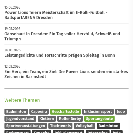
15.06.2026
Power Lions feiern Meisterschaft im E-Rolli-Fußball -
BallsportARENA Dresden
19.05.2026
Gänsehaut in Dresden: Ein Tag voller Herzblut, Schweiß und
Triumph
26.03.2026
Leistungsdichte und Fortschritte prägen Spieltag in Bonn
12.03.2026
Ein Herz, ein Team, ein Ziel: Die Power Lions senden ein starkes
Zeichen in Barmstedt
Weitere Themen
Badminton
Capoeira
Geschäftsstelle
Inklusionssport
Judo
Jugendvorstand
Klettern
Roller Derby
Sportangebote
Sportveranstaltungen
Tischtennis
Volleyball
Badminton
Breitensport
Capoeira
Inklusionssport
Integration
Judo