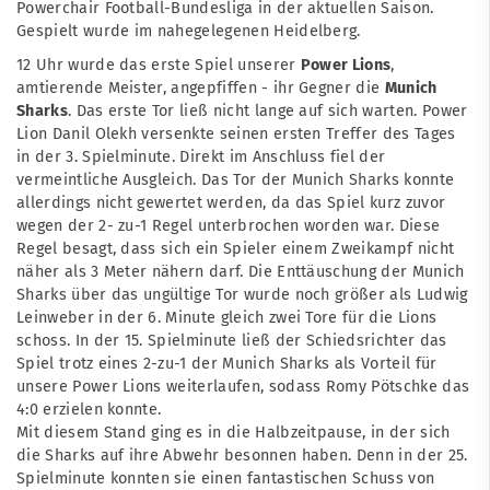
Powerchair Football-Bundesliga in der aktuellen Saison.
Gespielt wurde im nahegelegenen Heidelberg.
12 Uhr wurde das erste Spiel unserer
Power Lions
,
amtierende Meister, angepfiffen - ihr Gegner die
Munich
Sharks
. Das erste Tor ließ nicht lange auf sich warten. Power
Lion Danil Olekh versenkte seinen ersten Treffer des Tages
in der 3. Spielminute. Direkt im Anschluss fiel der
vermeintliche Ausgleich. Das Tor der Munich Sharks konnte
allerdings nicht gewertet werden, da das Spiel kurz zuvor
wegen der 2- zu-1 Regel unterbrochen worden war. Diese
Regel besagt, dass sich ein Spieler einem Zweikampf nicht
näher als 3 Meter nähern darf. Die Enttäuschung der Munich
Sharks über das ungültige Tor wurde noch größer als Ludwig
Leinweber in der 6. Minute gleich zwei Tore für die Lions
schoss. In der 15. Spielminute ließ der Schiedsrichter das
Spiel trotz eines 2-zu-1 der Munich Sharks als Vorteil für
unsere Power Lions weiterlaufen, sodass Romy Pötschke das
4:0 erzielen konnte.
Mit diesem Stand ging es in die Halbzeitpause, in der sich
die Sharks auf ihre Abwehr besonnen haben. Denn in der 25.
Spielminute konnten sie einen fantastischen Schuss von