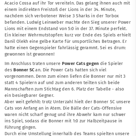
Acacio Cossa auf ihr Tor vereiteln. Das gelang ihnen auch mit
einem indirekten Freistoß der Lions in der 34. Minute,
nachdem sich verbotener Weise 3 Sharks in der Torbox
befanden. Ludwig Leinweber machte den Sieg unserer Power
Lions mit einem Endstand von 5:0 in der 37. Minute perfekt.
Ein kleiner Wehrmutstopfen: kurz vor Ende des Spiels erhielt
Danil Olekh eine gelbe Karte für unsportliches Betragen. Er
hatte einen Gegenspieler fahrlässig gerammt. Sei es drum:
gewonnen ist gewonnen!
Im Anschluss traten unsere
Power Cats gegen
die Spieler
des
Bonner SC
an. Die Power Cats hatten sich viel
vorgenommen. Denn zum einen liefen die Bonner nur mit 3
statt 4 Spielern auf und zum anderen teilten sich beide
Mannschaften zum Stichtag den 6. Platz der Tabelle - also
ein besiegbarer Gegner.
Aber weit gefehlt: trotz Unterzahl hielt der Bonner SC unsere
Cats von Anfang an in Atem. Die Bälle der Cats-Offensive
waren nicht scharf genug und ihre Abwehr kam nur schwer
ins Spiel, sodass die Bonner mit 1:0 zur Halbzeitpause in
Führung gingen.
Durch eine Umstellung innerhalb des Teams spielten unsere