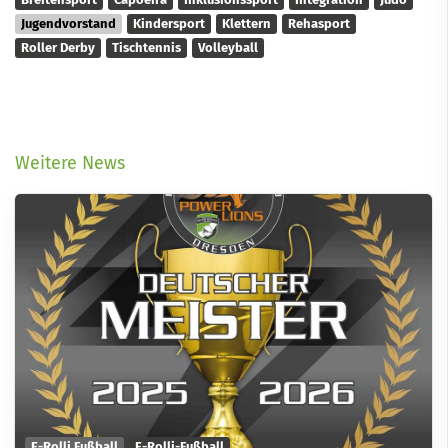
Jugendvorstand
Kindersport
Klettern
Rehasport
Roller Derby
Tischtennis
Volleyball
Weitere News
E-Rolli Fußball
E-Rolli-Fußball