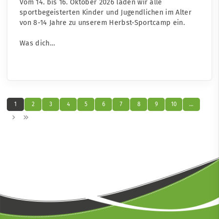
Vom 14. bis 16. Oktober 2026 laden wir alle
sportbegeisterten Kinder und Jugendlichen im Alter
von 8-14 Jahre zu unserem Herbst-Sportcamp ein.
Was dich…
1
2
3
4
5
6
7
8
9
10
…